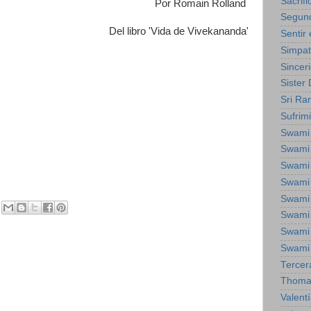
Sacrifi
Por Romain Rolland
Segun
Del libro 'Vida de Vivekananda'
Sentir
Simpat
Sincer
Sister
Sri Ra
Sufrim
Swami
Swami
Swami
Swami
Swami
Swami 
Swami
Swami
Tercer
Thoma
Valent