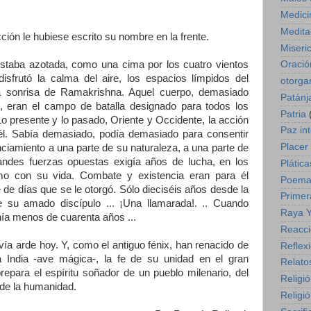
Medici
Medita
ción le hubiese escrito su nombre en la frente.
Miseri
Oració
estaba azotada, como una cima por los cuatro vientos
isfrutó la calma del aire, los espacios límpidos del
otorga
a sonrisa de Ramakrishna. Aquel cuerpo, demasiado
Patánja
o, eran el campo de batalla designado para todos los
Patria
 presente y lo pasado, Oriente y Occidente, la acción
Paz int
él. Sabía demasiado, podía demasiado para consentir
Placer
ciamiento a una parte de su naturaleza, a una parte de
randes fuerzas opuestas exigía años de lucha, en los
Plática
o con su vida. Combate y existencia eran para él
Poema
e de días que se le otorgó. Sólo dieciséis años desde la
Primer
su amado discípulo ... ¡Una llamarada!. .. Cuando
Raya 
tenía menos de cuarenta años ...
Reacc
avía arde hoy. Y, como el antiguo fénix, han renacido de
Reflex
a India -ave mágica-, la fe de su unidad en el gran
Relato
epara el espíritu soñador de un pueblo milenario, del
Religi
 de la humanidad.
Religió