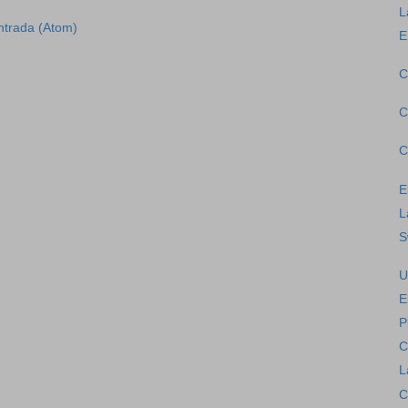
L
ntrada (Atom)
E
C
C
C
E
L
S
U
E
P
C
L
C