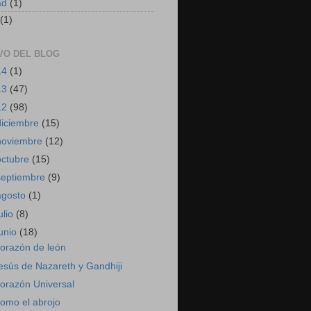
ad
(1)
(1)
VO DEL BLOG
14
(1)
13
(47)
12
(98)
diciembre
(15)
noviembre
(12)
octubre
(15)
septiembre
(9)
agosto
(1)
ulio
(8)
junio
(18)
orazón de león
esús de Nazareth y Gandhiji
orazón Universal
omo el abrojo