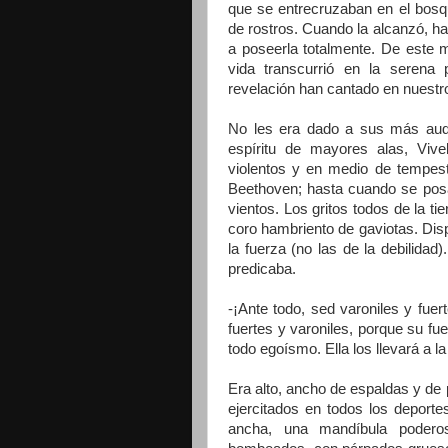
que se entrecruzaban en el bosque
de rostros. Cuando la alcanzó, ha
a poseerla totalmente. De este 
vida transcurrió en la serena 
revelación han cantado en nuestro
No les era dado a sus más audac
espíritu de mayores alas, Vive
violentos y en medio de tempe
Beethoven; hasta cuando se posa
vientos. Los gritos todos de la t
coro hambriento de gaviotas. Dis
la fuerza (no las de la debilida
predicaba.
-¡Ante todo, sed varoniles y fue
fuertes y varoniles, porque su fu
todo egoísmo. Ella los llevará a l
Era alto, ancho de espaldas y de
ejercitados en todos los deportes
ancha, una mandíbula poderos