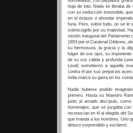
bombeados, con párpados gruesos
hoja de loto. Nada se libraba de
con su seducción irresistible, que 
en el éxtasis o ahondar imperati
furia. Pero, sobre todo, no se le
sobrecogido por su majestad. Ha
sesión inaugural del Parlamento 
1893 por el Cardenal Gibbons, ob
su hermosura, la gracia y la di
fulgor de sus ojos, su imponente
de su voz cálida y profunda (un
Leod) sometieron a aquella mu
contra él por sus prejuicios acerc
India marcó su garra en los cost
Nadie hubiese podido imaginárs
primero. Hasta su Maestro Rama
junto al amado discípulo, como
homenajes, que se juzgaba con s
reconocían en él al elegido del Se
que manda a los hombres. Uno que
detuvo sorprendido y exclamó: