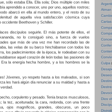
, sólo estaba Ella. Ella sola; Dios múltiple con miles
Argent
bía aprendido a conocer, uno por uno, aquellos rostros;
Atman
modo abarcó en ella al mundo entero, y el resto de su
Cambio
plenitud de aquella viva satisfacción cósmica cuya
Cartas
 occidente Beethoven y Schiller.
Compar
es discípulos seguirle. El más potente de ellos, el
Compa
kananda, no lo consiguió sino, a fuerza de vuelos
Concen
stades que más de una vez me han recordado las de
Confer
ba, las velas de su barco hinchábanse con todos los
Contem
ierra, los padecimientos de la época, le rodeaban con su
Conviv
putábanse aquel corazón de león todas las pasiones de
d). Era la energía hecha hombre, y a los hombres se la
Culpa
Desap
Deseo
rtes! Jóvenes, yo respeto hasta a los malvados, si son
Destin
erza les hará algún día renunciar a su maldad y hasta a
Destre
a verdad.
Devoc
 pecho, corpulento y pesado. Tenía brazos musculosos,
Dios vi
; la tez, aceitunada; la cara, redonda, con una frente
Discíp
a, ojos magníficos, grandes, obscuros, un poco
Divinid