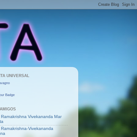
TA UNIVERSAL
avagno
our Badge
 AMIGOS
 Ramakrishna Vivekananda Mar
ta
 Ramakrishna-Vivekananda
ina