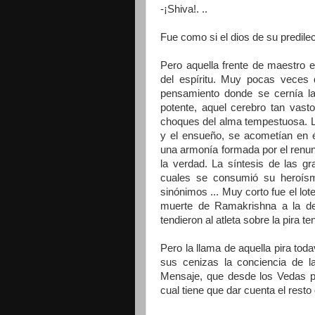
-¡Shiva!. ..
Fue como si el dios de su predilec
Pero aquella frente de maestro 
del espíritu. Muy pocas veces d
pensamiento donde se cernía l
potente, aquel cerebro tan vast
choques del alma tempestuosa. Lo
y el ensueño, se acometían en 
una armonía formada por el renun
la verdad. La síntesis de las g
cuales se consumió su heroísm
sinónimos ... Muy corto fue el lot
muerte de Ramakrishna a la de 
tendieron al atleta sobre la pira 
Pero la llama de aquella pira tod
sus cenizas la conciencia de l
Mensaje, que desde los Vedas pr
cual tiene que dar cuenta el resto