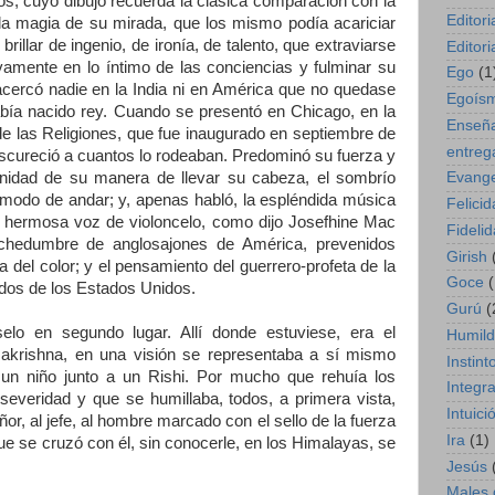
, cuyo dibujo recuerda la clásica comparación con la
Editori
 la magia de su mirada, que los mismo podía acariciar
brillar de ingenio, de ironía, de talento, que extraviarse
Editori
vamente en lo íntimo de las conciencias y fulminar su
Ego
(1
 acercó nadie en la India ni en América que no quedase
Egoís
bía nacido rey. Cuando se presentó en Chicago, en la
Enseñ
de las Religiones, que fue inaugurado en septiembre de
entreg
scureció a cuantos lo rodeaban. Predominó su fuerza y
Evange
gnidad de su manera de llevar su cabeza, el sombrío
 modo de andar; y, apenas habló, la espléndida música
Felici
a hermosa voz de violoncelo, como dijo Josefhine Mac
Fideli
chedumbre de anglosajones de América, prevenidos
Girish
a del color; y el pensamiento del guerrero-profeta de la
Goce
(
ados de los Estados Unidos.
Gurú
(
elo en segundo lugar. Allí donde estuviese, era el
Humil
krishna, en una visión se representaba a sí mismo
Instint
 un niño junto a un Rishi. Por mucho que rehuía los
Integr
everidad y que se humillaba, todos, a primera vista,
Intuici
ñor, al jefe, al hombre marcado con el sello de la fuerza
Ira
(1)
 se cruzó con él, sin conocerle, en los Himalayas, se
Jesús
Males 