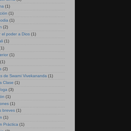
na
(1)
ción
(1)
codia
(1)
n
(2)
r el poder a Dios
(1)
li
(1)
(1)
erior
(1)
(1)
s
(2)
s de Swami Vivekananda
(1)
a Clase
(1)
Yoga
(3)
ión
(1)
iones
(1)
s breves
(1)
ón
(1)
n Práctica
(1)