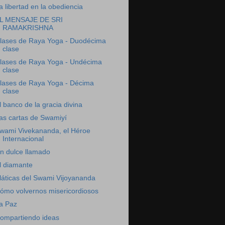
a libertad en la obediencia
L MENSAJE DE SRI
RAMAKRISHNA
lases de Raya Yoga - Duodécima
clase
lases de Raya Yoga - Undécima
clase
lases de Raya Yoga - Décima
clase
l banco de la gracia divina
as cartas de Swamiyí
wami Vivekananda, el Héroe
Internacional
n dulce llamado
l diamante
láticas del Swami Vijoyananda
ómo volvernos misericordiosos
a Paz
ompartiendo ideas