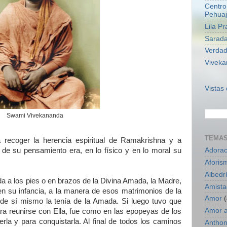
Centro
Pehua
Lila P
Sarad
Verdad
Viveka
Vistas
Swami Vivekananda
TEMA
a recoger la herencia espiritual de Ramakrishna y a
Adorac
 de su pensamiento era, en lo físico y en lo moral su
Aforis
Albedr
da a los pies o en brazos de la Divina Amada, la Madre,
Amista
en su infancia, a la manera de esos matrimonios de la
Amor
(
a de sí mismo la tenía de la Amada. Si luego tuvo que
Amor a
ra reunirse con Ella, fue como en las epopeyas de los
rla y para conquistarla. Al final de todos los caminos
Anthon