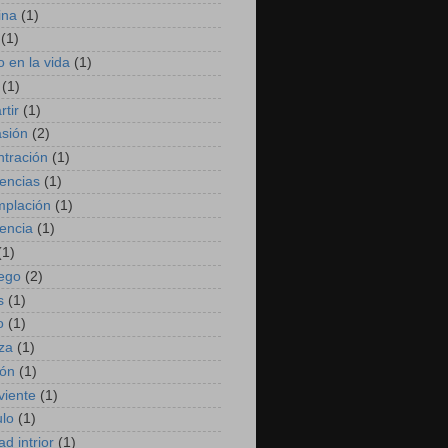
ina
(1)
(1)
 en la vida
(1)
(1)
tir
(1)
sión
(2)
tración
(1)
encias
(1)
plación
(1)
encia
(1)
(1)
ego
(2)
s
(1)
o
(1)
za
(1)
ión
(1)
viente
(1)
ulo
(1)
ad intrior
(1)