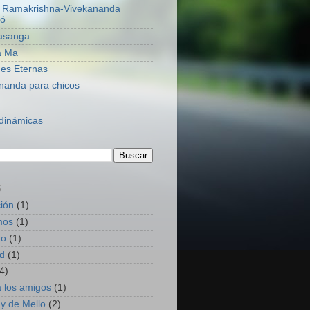
 Ramakrishna-Vivekananda
jó
rasanga
a Ma
es Eternas
nanda para chicos
 dinámicas
S
ión
(1)
mos
(1)
ío
(1)
d
(1)
4)
 los amigos
(1)
y de Mello
(2)