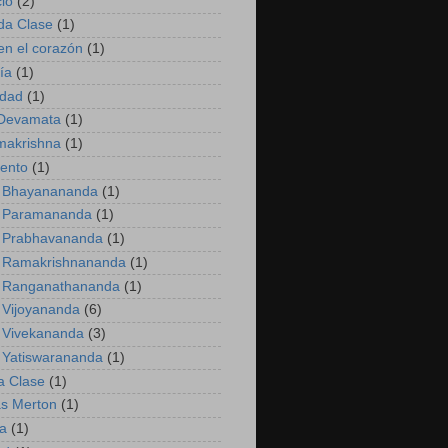
cio
(2)
da Clase
(1)
 en el corazón
(1)
ía
(1)
idad
(1)
 Devamata
(1)
makrishna
(1)
iento
(1)
 Bhayanananda
(1)
 Paramananda
(1)
 Prabhavananda
(1)
 Ramakrishnananda
(1)
 Ranganathananda
(1)
Vijoyananda
(6)
 Vivekananda
(3)
 Yatiswarananda
(1)
a Clase
(1)
s Merton
(1)
ía
(1)