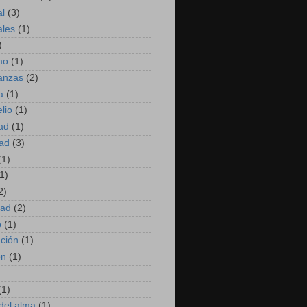
al
(3)
ales
(1)
)
mo
(1)
anzas
(2)
a
(1)
lio
(1)
dad
(1)
dad
(3)
(1)
1)
2)
dad
(2)
o
(1)
ación
(1)
ón
(1)
(1)
del alma
(1)