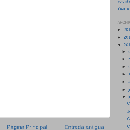
volunt
Yagña
ARCHI
►
20
►
20
▼
20
►
►
►
►
►
►
j
▼
C
J
C
Página Principal
Entrada antigua
C