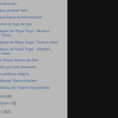
ealización
ara sentirse bien
ara lograr la inmortalidad
omo la hoja de loto
lases de Raya Yoga - Novena
Clase
lases de Raya Yoga - Octava clase
lases de Raya Yoga - Séptima
clase
a Virgen Madre de Dios
ólo por este momento
a perfecta alegría
ditorial: Reconciliación
láticas del Swami Vijoyananda
abril
(4)
febrero
(1)
11
(57)