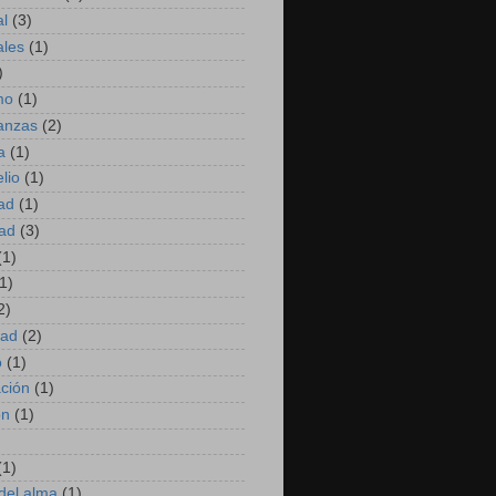
al
(3)
ales
(1)
)
mo
(1)
anzas
(2)
a
(1)
lio
(1)
dad
(1)
dad
(3)
(1)
1)
2)
dad
(2)
o
(1)
ación
(1)
ón
(1)
(1)
del alma
(1)