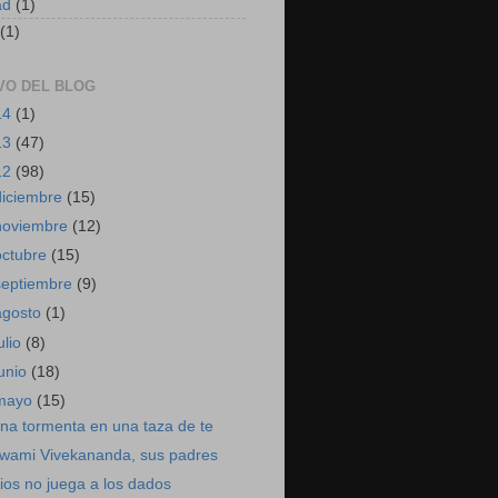
ad
(1)
(1)
VO DEL BLOG
14
(1)
13
(47)
12
(98)
diciembre
(15)
noviembre
(12)
octubre
(15)
septiembre
(9)
agosto
(1)
ulio
(8)
junio
(18)
mayo
(15)
na tormenta en una taza de te
wami Vivekananda, sus padres
ios no juega a los dados