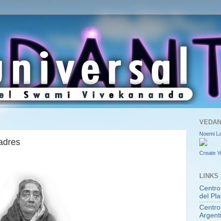
VEDAN
Noemi L
adres
Create Y
LINKS
Centro
del Pla
Centro
Argent