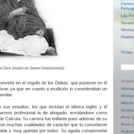
Centro
Pehua
Lila P
Sarad
Verdad
Viveka
Vistas
i Devi (madre de Swami Vivekananda)
TEMA
virtió en el orgullo de los Dattas, que pusieron en él
Adorac
ivas ya que en cuanto a erudición lo consideraban un
amiliar.
Aforis
Albedr
 sus estudios, los que incluían el idioma inglés y el
Amista
carrera profesional la de abogado, enrolándose como
Amor
(
e Calcuta. Su carrera fue brillante pues además de su
Amor a
 con muchas cualidades de carácter que lo convirtieron
tada y muy querida por todos. Su aguda comprensión
Anthon