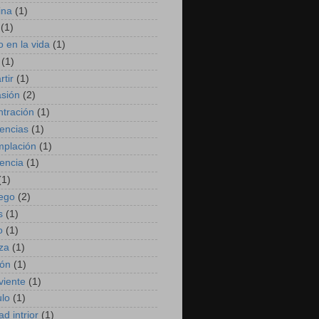
ina
(1)
(1)
 en la vida
(1)
(1)
tir
(1)
sión
(2)
tración
(1)
encias
(1)
plación
(1)
encia
(1)
(1)
ego
(2)
s
(1)
o
(1)
za
(1)
ión
(1)
viente
(1)
ulo
(1)
ad intrior
(1)