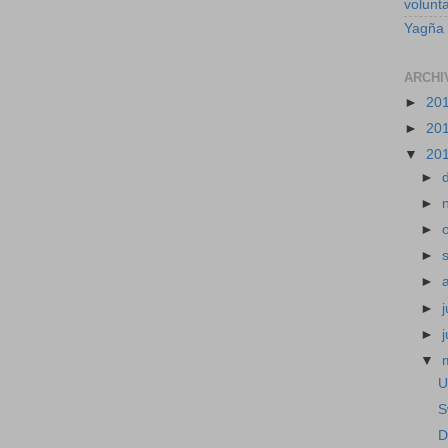
volunt
Yagña
ARCHI
►
20
►
20
▼
20
►
►
►
►
►
►
j
►
▼
U
S
D