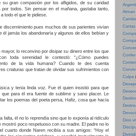
 su gran compasión por los afligidos, de su caridad
Argent
ía por todos. Sin pensar en el mañana, gastaba tanto,
Atman
 todo el que le pidiese.
Cambio
Cartas
de discernimiento pues muchos de sus parientes vivían
e él jamás los abandonaría y algunos de ellos bebían y
Compar
Compa
Concen
 mayor, lo reconvino por disipar su dinero entre los que
Confer
con toda serenidad le contestó: “¿Cómo puedes
Contem
iento de la vida humana? Cuando te des cuenta
Conviv
es criaturas que tratan de olvidar sus sufrimientos con
Culpa
Desap
ica y tenía linda voz. Fue él quien insistió para que
Deseo
 que para él era fuente de sublime y sano placer. Le
Destin
citar los poemas del poeta persa, Hafiz, cosa que hacía
Destre
Devoc
falta, él no lo reprendía sino que lo exponía al ridículo
Dios vi
e mostró poco respetuoso con su madre. El padre no lo
Discíp
 del cuarto donde Naren recibía a sus amigos: “Hoy el
Divinid