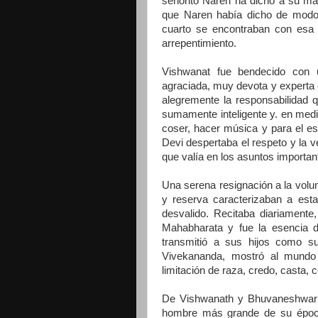
señorito Naren ha dicho a su mad
que Naren había dicho de modo
cuarto se encontraban con esa 
arrepentimiento.
Vishwanat fue bendecido con 
agraciada, muy devota y experta
alegremente la responsabilidad 
sumamente inteligente y. en medi
coser, hacer música y para el e
Devi despertaba el respeto y la ve
que valía en los asuntos importa
Una serena resignación a la volun
y reserva caracterizaban a esta
desvalido. Recitaba diariament
Mahabharata y fue la esencia d
transmitió a sus hijos como s
Vivekananda, mostró al mundo
limitación de raza, credo, casta, c
De Vishwanath y Bhuvaneshwari 
hombre más grande de su época 