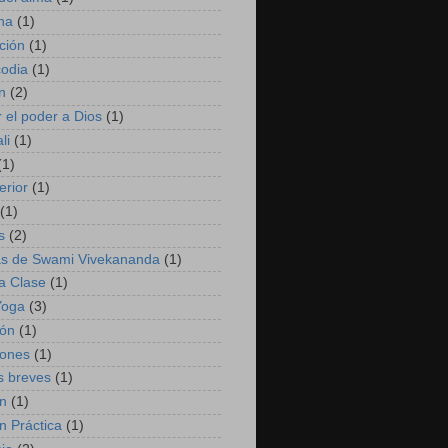
na
(1)
ción
(1)
codia
(1)
n
(2)
r el poder a Dios
(1)
li
(1)
(1)
erior
(1)
(1)
s
(2)
s de Swami Vivekananda
(1)
a Clase
(1)
Yoga
(3)
ión
(1)
iones
(1)
s breves
(1)
ón
(1)
n Práctica
(1)