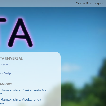
TA UNIVERSAL
avagno
our Badge
 AMIGOS
 Ramakrishna Vivekananda Mar
ta
 Ramakrishna-Vivekananda
ina