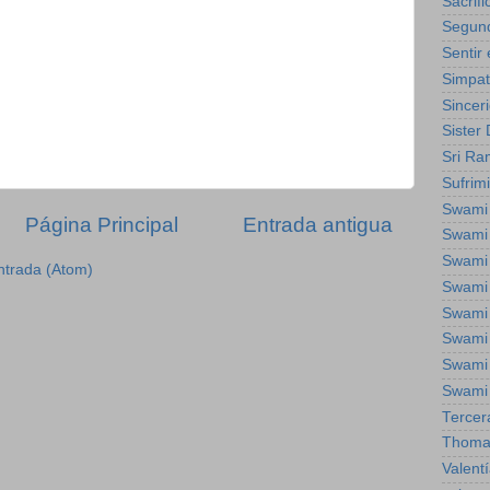
Sacrifi
Segun
Sentir
Simpat
Sincer
Sister
Sri Ra
Sufrim
Swami
Página Principal
Entrada antigua
Swami
Swami
ntrada (Atom)
Swami
Swami
Swami 
Swami
Swami
Tercer
Thoma
Valent