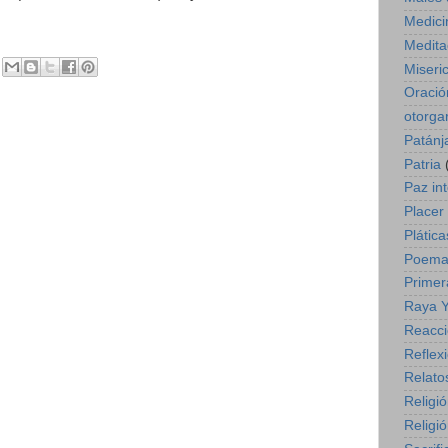
Medici
Medita
Miseri
Oració
otorga
Patánja
Patria
Paz int
Placer
Plática
Poema
Primer
Raya 
Reacc
Reflex
Relato
Religi
Religió