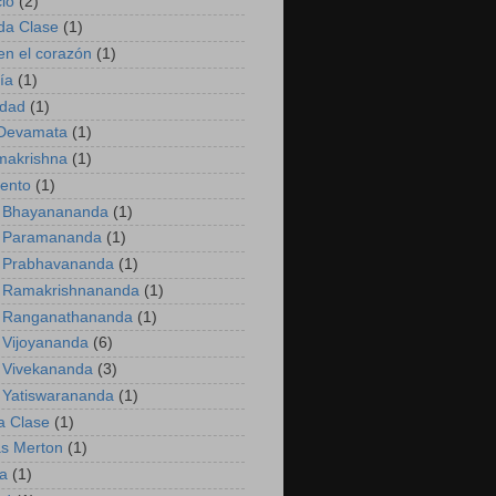
cio
(2)
da Clase
(1)
 en el corazón
(1)
ía
(1)
idad
(1)
 Devamata
(1)
makrishna
(1)
iento
(1)
 Bhayanananda
(1)
 Paramananda
(1)
 Prabhavananda
(1)
 Ramakrishnananda
(1)
 Ranganathananda
(1)
Vijoyananda
(6)
 Vivekananda
(3)
 Yatiswarananda
(1)
a Clase
(1)
s Merton
(1)
ía
(1)