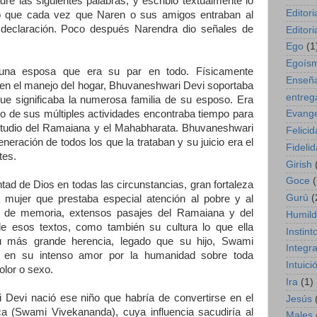
re las siguientes palabras, y escribió textualmente lo
Editori
 que cada vez que Naren o sus amigos entraban al
declaración. Poco después Narendra dio señales de
Editori
Ego
(1
Egoís
una esposa que era su par en todo. Físicamente
Enseñ
 en el manejo del hogar, Bhuvaneshwari Devi soportaba
entreg
que significaba la numerosa familia de su esposo. Era
Evange
o de sus múltiples actividades encontraba tiempo para
studio del Ramaiana y el Mahabharata. Bhuvaneshwari
Felici
neración de todos los que la trataban y su juicio era el
Fideli
ntes.
Girish
Goce
(
tad de Dios en todas las circunstancias, gran fortaleza
Gurú
(
 mujer que prestaba especial atención al pobre y al
e, de memoria, extensos pasajes del Ramaiana y del
Humil
e esos textos, como también su cultura lo que ella
Instint
u más grande herencia, legado que su hijo, Swami
Integr
 en su intenso amor por la humanidad sobre toda
Intuici
olor o sexo.
Ira
(1)
Devi nació ese niño que habría de convertirse en el
Jesús
(Swami Vivekananda), cuya influencia sacudiría al
Males 