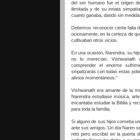
del ser humano fue el origen de
ilimitada y de su innata simpat
cuanto ganaba, dando sin medida a
Debemos reconocer cierta falta 
ociosamente, en la certeza de qu
cultivaban otros vicios.
En una ocasión, Narendra, su hijo
no lo merecían. Vishwanath 
comprender el enorme sufrim
sinpatizarás con todas estas pobr
alivios momentáneos.”
Vishwanath era amante de la mús
Narendra estudiase música, arte
encantaba estudiar la Biblia y re
para toda la familia.
Si alguno de sus hijos cometía una 
ante sus amigos. Un día Naren s
retó pero escribió en la puerta