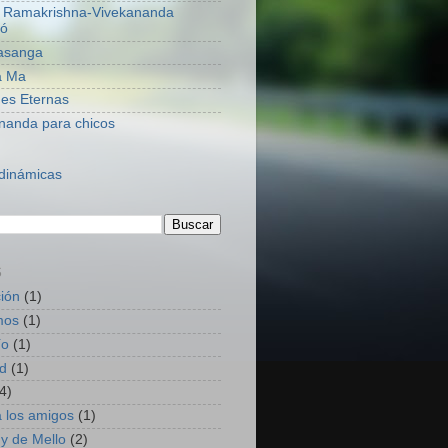
 Ramakrishna-Vivekananda
jó
rasanga
a Ma
es Eternas
nanda para chicos
 dinámicas
S
ión
(1)
mos
(1)
ío
(1)
d
(1)
4)
 los amigos
(1)
y de Mello
(2)