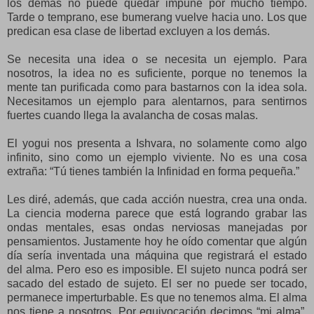
los demás no puede quedar impune por mucho tiempo.
Tarde o temprano, ese bumerang vuelve hacia uno. Los que
predican esa clase de libertad excluyen a los demás.
Se necesita una idea o se necesita un ejemplo. Para
nosotros, la idea no es suficiente, porque no tenemos la
mente tan purificada como para bastarnos con la idea sola.
Necesitamos un ejemplo para alentarnos, para sentirnos
fuertes cuando llega la avalancha de cosas malas.
El yogui nos presenta a Ishvara, no solamente como algo
infinito, sino como un ejemplo viviente. No es una cosa
extraña: “Tú tienes también la Infinidad en forma pequeña.”
Les diré, además, que cada acción nuestra, crea una onda.
La ciencia moderna parece que está logrando grabar las
ondas mentales, esas ondas nerviosas manejadas por
pensamientos. Justamente hoy he oído comentar que algún
día sería inventada una máquina que registrará el estado
del alma. Pero eso es imposible. El sujeto nunca podrá ser
sacado del estado de sujeto. El ser no puede ser tocado,
permanece imperturbable. Es que no tenemos alma. El alma
nos tiene a nosotros. Por equivocación decimos “mi alma”.