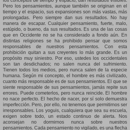
los conceptos de tiempo y espacio, dan resultados visibles.
Pero los pensamientos, aunque también se originan en el
tiempo y el espacio, sus expansiones son más vastas, más
prolongadas. Pero siempre dan sus resultados. No hay
manera de escapar. Cualquier pensamiento, fuerte, malo,
estúpido, o bueno, da sus resultados. Es una de las cosas
que en Occidente no se ha considerado a fondo aún. En
distintas religiones se ha prohibido pensar que somos
responsables de nuestros pensamientos. Con esta
prohibición quitan a sus creyentes lo más grande. Es un
propósito muy siniestro. Por eso, ustedes los occidentales
son tan desdichados; no salen nunca del sufrimiento.
Tienen todos los medios, pero nunca salen de la especie
humana. Según mi concepto, el hombre es más civilizado,
cuanto más responsable es de sus pensamientos. El que se
siente responsable de sus pensamientos, jamás repite sus
errores. Puede cometerlos, pero nunca reincide. El hombre
no nace perfecto. El hecho de nacer, por sí solo demuestra
imperfección. Pero, por ello, no tenemos que permitirnos ser
irresponsables. Los yoguis, cualquiera que sea su escuela,
exigen sobre todo, un estado continuo de alerta. Nos
aconsejan no dormirnos nunca sobre nuestros
pensamientos. Cada pensamiento no vigilado, es una flecha